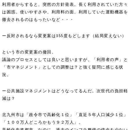
利用者からすると、突然の方針発表。長く利用されていた方々
は困惑。使いやすさや、利用料の面、利用していた運動機器を
撤去されるのはもったいなど・・・
ー反対されるなら変更案は355度もどします（結局変えない）
という市の変更案の撤回。
議論のプロセスとしては良いと思いますが、「利用者の声」と
「市マネジメント」としての調整は？と強く疑問に感じる状
況。
ー公共施設マネジメントはどうなってるんだ。次世代の負担軽
減は？
北九州市は「政令市で高齢化１位」「直近５年人口減少１位」
「１００万人どころかもう９２万人」。
高齢化先進都市。なのに、過去のインフラ整備の借金を少ない